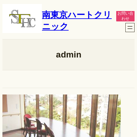
内
容
南東京ハートクリ
お問い合
を
わせ
ス
ニック
キ
ッ
プ
admin