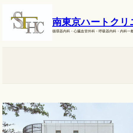
内
容
を
南東京ハートクリ
ス
キ
循環器内科・心臓血管外科・呼吸器内科・内科一
ッ
プ